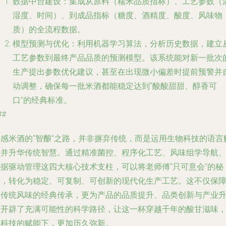
数据中台建设
：集成从原料（糯米品质指标）、工艺参数（
湿度、时间）、到成品指标（糖度、酒精度、酸度、风味物
质）的全流程数据。
模型预测与优化
：利用机器学习算法，分析历史数据，建立
工艺参数到最终产品品质的预测模型。该系统能对新一批次
生产提出参数优化建议，甚至在出现微小偏差时提前预警并
动调整，确保每一批米酒都能稳定达到“酸酸甜甜、醇香可
口”的经典标准。
##
孝感米酒的“智酿”之路，并非摒弃传统，而是运用生物科技的语言
读并升华传统智慧。通过
精准菌控、程序化工艺、风味组学导航
数据驱动管理
这四大核心技术支柱，可以将老师傅“只可意会”的秘
诀，转化为稳定、可复制、可创新的现代化生产工艺。这不仅保
了传统风味的经典传承，更为产品的品质提升、品类创新与产业
级开辟了充满可能性的科学路径，让这一杯穿越千年的酸甘滋味
在科技的赋能下，更加历久弥新。