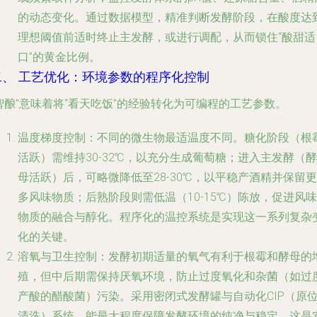
的动态变化。通过数据模型，精准判断发酵阶段，在酸度达
理想阈值前适时终止主发酵，或进行调配，从而锁住“酸甜适
口”的黄金比例。
二、 工艺优化：环境参数的程序化控制
智酿”意味着将“看天吃饭”的经验转化为可编程的工艺参数。
温度梯度控制
：不同的微生物最适温度不同。糖化阶段（根
活跃）需维持30-32℃，以充分生成葡萄糖；进入主发酵（酵
母活跃）后，可略微降低至28-30℃，以平稳产酒精并保留更
多风味物质；后熟阶段则需低温（10-15℃）陈放，促进风味
物质的融合与醇化。程序化的温控系统是实现这一系列复杂
化的关键。
溶氧与卫生控制
：发酵初期适量的氧气有利于根霉和酵母的
殖，但中后期需保持厌氧环境，防止过度氧化和杂菌（如过
产酸的醋酸菌）污染。采用密闭式发酵罐与自动化CIP（原
清洗）系统，能最大程度保障发酵环境的纯净与稳定，这是