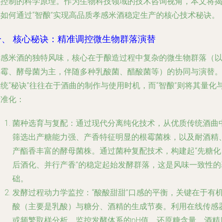
程控制的科学原理。作为生物科技领域的技术咨询视角，本文将
秘如何通过“智酿”实现高品质孝感米酒稳定生产的核心技术秘诀。
一、 核心秘诀：精准调控微生物群落演替
孝感米酒的独特风味，核心在于酿造过程中复杂的微生物群落（
根霉、酵母菌为主，伴随多种乳酸菌、醋酸菌等）的协同与演替
统“秘诀”往往在于酒曲的制作与使用时机，而“智酿”则将其量化
精准化：
菌种选育与复配
：通过现代分离纯化技术，从优质传统酒曲
筛选出产糖能力强、产香特征明显的根霉菌株，以及耐酒精
产酯香丰富的酵母菌株。通过菌种复配技术，构建起“先糖化
后酒化、并行产香”的稳定起始发酵群落，这是风味一致性的
础。
发酵过程动力学监控
：“酸酸甜甜”口感的平衡，关键在于有
酸（主要是乳酸）与糖分、酒精的生成节奏。利用在线传感
或频繁取样分析，监控发酵体系的pH值、还原糖含量、酒精