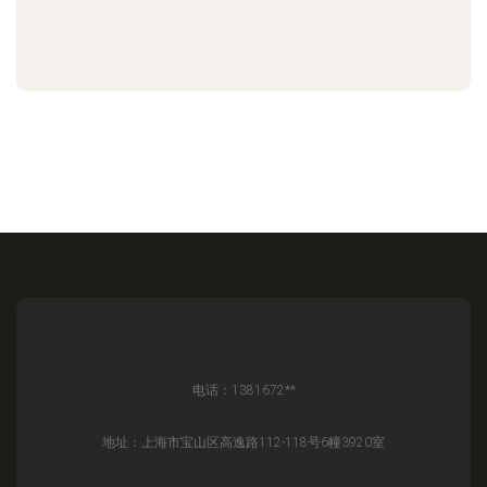
电话：1381672**
地址：上海市宝山区高逸路112-118号6幢3920室