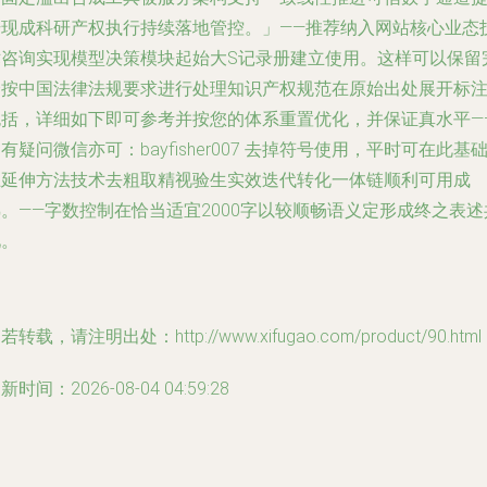
升现成科研产权执行持续落地管控。」——推荐纳入网站核心业态
术咨询实现模型决策模块起始大S记录册建立使用。这样可以保留
全按中国法律法规要求进行处理知识产权规范在原始出处展开标
包括，详细如下即可参考并按您的体系重置优化，并保证真水平—
有疑问微信亦可：bayfisher007 去掉符号使用，平时可在此基
上延伸方法技术去粗取精视验生实效迭代转化一体链顺利可用成
。——字数控制在恰当适宜2000字以较顺畅语义定形成终之表述
见。
若转载，请注明出处：http://www.xifugao.com/product/90.html
新时间：2026-08-04 04:59:28