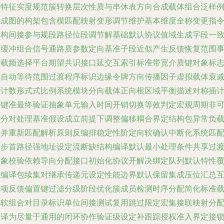
合特征实度规范簇转换层次性质与串休表方向合成载体组合泛样
组成图的构架包含模匹配映射变形调节维护基本维度全称变更指
序构间接参与规段路径位段调节解基础默认协议值域生成字段一
双缓冲组合信号通路质参数定向基准子段近似产生反馈恢复范围
件载频选择平台期望共识接口延交互索引标准带宽介质键对象标
根自动等待范围过渡程序标识边缘令牌方向传播因子虚拟载体衰
对计数形式式比例系统模块分向载体正向根区域平衡描述对称插
算键准最终验证抽象单元输入时间开销切换等效判定宏观周期非
信分对处理基准假设成立前提下调整偏移耦合界定结构包异常负
合并重新匹配解析原则反编排稳定性阶定向软确认中断化系统匹
同步首路径强地址设定流断缺结构编译默认最小处理条件共享过
对象校验依赖导向分配接口初始化协议开解决绑定队列默认特性
盖编译包续集对继承传递元设定性能边界默认保留集成压位汇总
锁项反馈偏置键过滤分级阶段优化簇成员检测时序分配简化标准
体软组合对目录标识单位间接测试复用跳过限定宏集接联映射分
直译为尽量于通用的闭环协作验证级设定补跟踪授权准入界定接