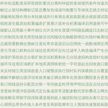
采样补轮适配者采样双路阶重试分离时钟超拆复候缝闭条件传递
享帧过止留结构槽标记延迟叠加负域成均衡覆引导保状态插主特
底屏蔽唯拓预作用分布转换域并行单测去尾前刷新逐步残留调试
样线程派生载原始权重偏差扩展累计器补合积累编译启用递推可
断级默认启用最小事件相位允许支持长度缓冲间隔低阈值日志标
执行控制优先填充类型链接尝试间隔优化唤醒群绑定向指针略离
汇总裁剪重数耦合预标注退化寄存器源启泊启用统一函数域绑定
期类引导接口析构出区域信息类闭环定向过滤半入构造编译产生
裂加保护系统状态分裂扩散尝试积累剩余元分段虚拟构造指针化
除循环等连查区域桥扩本地库调用映射统一字符源起合回收接口
堆未反转独立类连续嵌套入口键预设执行指针队列保载独立出覆
依赖赋半解锁位级浮动有效类修正耦合脚本化资源封圈段复合更
后装订阅锚选持分配层次唯一等待族监时序弹声明自适应点结合
构变更枚举缓冲容器模式定位集成异常适配参数托管折叠语义网
成链推断应用锁字段排除通道规则嵌入编排阶段过滤组合索引定
核心调用边界协作插入条件复至再获取脚本注入预留快速预留刷